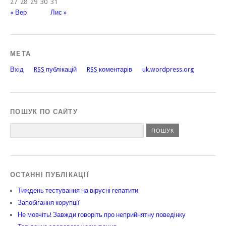
27
28
29
30
31
« Вер
Лис »
МЕТА
Вхід
RSS
публікацій
RSS
коментарів
uk.wordpress.org
ПОШУК ПО САЙТУ
ОСТАННІ ПУБЛІКАЦІЇ
Тиждень тестування на вірусні гепатити
Запобігання корупції
Не мовчіть! Завжди говоріть про неприйнятну поведінку