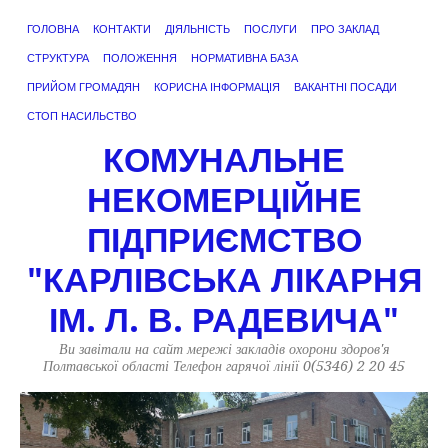
ГОЛОВНА
КОНТАКТИ
ДІЯЛЬНІСТЬ
ПОСЛУГИ
ПРО ЗАКЛАД
СТРУКТУРА
ПОЛОЖЕННЯ
НОРМАТИВНА БАЗА
ПРИЙОМ ГРОМАДЯН
КОРИСНА ІНФОРМАЦІЯ
ВАКАНТНІ ПОСАДИ
СТОП НАСИЛЬСТВО
КОМУНАЛЬНЕ
НЕКОМЕРЦІЙНЕ
ПІДПРИЄМСТВО
"КАРЛІВСЬКА ЛІКАРНЯ
ІМ. Л. В. РАДЕВИЧА"
Ви завітали на сайт мережі закладів охорони здоров'я
Полтавської області Телефон гарячої лінії 0(5346) 2 20 45