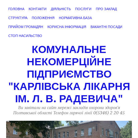
ГОЛОВНА
КОНТАКТИ
ДІЯЛЬНІСТЬ
ПОСЛУГИ
ПРО ЗАКЛАД
СТРУКТУРА
ПОЛОЖЕННЯ
НОРМАТИВНА БАЗА
ПРИЙОМ ГРОМАДЯН
КОРИСНА ІНФОРМАЦІЯ
ВАКАНТНІ ПОСАДИ
СТОП НАСИЛЬСТВО
КОМУНАЛЬНЕ
НЕКОМЕРЦІЙНЕ
ПІДПРИЄМСТВО
"КАРЛІВСЬКА ЛІКАРНЯ
ІМ. Л. В. РАДЕВИЧА"
Ви завітали на сайт мережі закладів охорони здоров'я
Полтавської області Телефон гарячої лінії 0(5346) 2 20 45