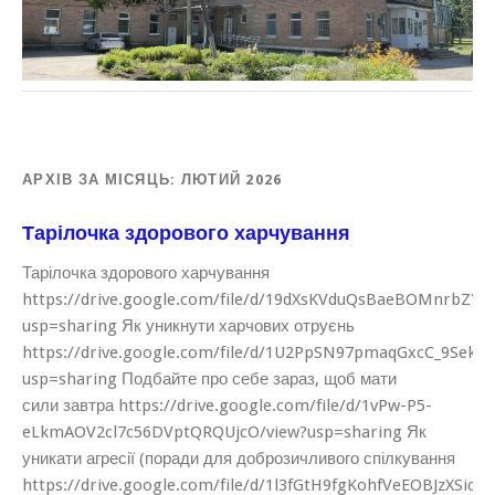
АРХІВ ЗА МІСЯЦЬ:
ЛЮТИЙ 2026
Тарілочка здорового харчування
Тарілочка здорового харчування
https://drive.google.com/file/d/19dXsKVduQsBaeBOMnrbZY
usp=sharing Як уникнути харчових отруєнь
https://drive.google.com/file/d/1U2PpSN97pmaqGxcC_9Sekz
usp=sharing Подбайте про себе зараз, щоб мати
сили завтра https://drive.google.com/file/d/1vPw-P5-
eLkmAOV2cl7c56DVptQRQUjcO/view?usp=sharing Як
уникати агресії (поради для доброзичливого спілкування
https://drive.google.com/file/d/1l3fGtH9fgKohfVeEOBJzXSicC