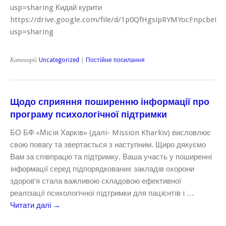
usp=sharing Кидай курити
https://drive.google.com/file/d/1p0QfHgsipRYMYocFnpcbeP
usp=sharing
Категорії:
Uncategorized
|
Постійне посилання
Щодо сприяння поширенню інформації про
програму психологічної підтримки
БО БФ «Мiсiя Харкiв» (далi- Mission Kharkiv) висловлює
свою повагу та звертається з наступним. Щиро дякуємо
Вам за спiвпрацю та пiдтримку. Ваша участь у поширеннi
iнформацiї серед пiдпорядкованих закладiв охорони
здоров’я стала важливою складовою ефективної
реалiзацiї психологiчної пiдтримки для пацiєнтiв i …
Читати далі
→