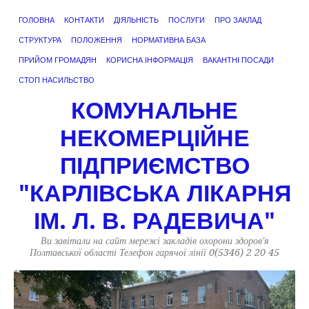
ГОЛОВНА
КОНТАКТИ
ДІЯЛЬНІСТЬ
ПОСЛУГИ
ПРО ЗАКЛАД
СТРУКТУРА
ПОЛОЖЕННЯ
НОРМАТИВНА БАЗА
ПРИЙОМ ГРОМАДЯН
КОРИСНА ІНФОРМАЦІЯ
ВАКАНТНІ ПОСАДИ
СТОП НАСИЛЬСТВО
КОМУНАЛЬНЕ
НЕКОМЕРЦІЙНЕ
ПІДПРИЄМСТВО
"КАРЛІВСЬКА ЛІКАРНЯ
ІМ. Л. В. РАДЕВИЧА"
Ви завітали на сайт мережі закладів охорони здоров'я
Полтавської області Телефон гарячої лінії 0(5346) 2 20 45