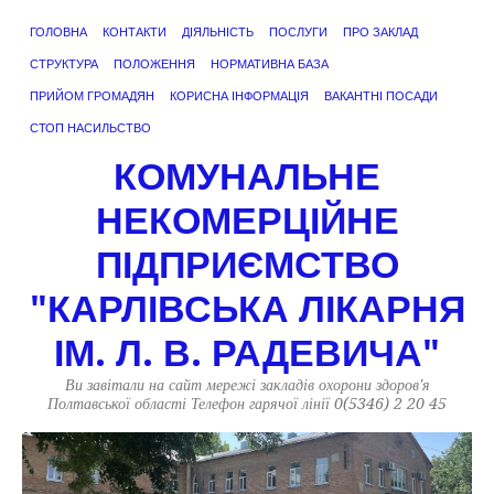
ГОЛОВНА
КОНТАКТИ
ДІЯЛЬНІСТЬ
ПОСЛУГИ
ПРО ЗАКЛАД
СТРУКТУРА
ПОЛОЖЕННЯ
НОРМАТИВНА БАЗА
ПРИЙОМ ГРОМАДЯН
КОРИСНА ІНФОРМАЦІЯ
ВАКАНТНІ ПОСАДИ
СТОП НАСИЛЬСТВО
КОМУНАЛЬНЕ
НЕКОМЕРЦІЙНЕ
ПІДПРИЄМСТВО
"КАРЛІВСЬКА ЛІКАРНЯ
ІМ. Л. В. РАДЕВИЧА"
Ви завітали на сайт мережі закладів охорони здоров'я
Полтавської області Телефон гарячої лінії 0(5346) 2 20 45